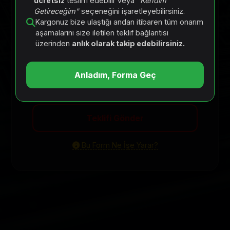
ücretsiz
teslim edebilir veya
"Kendim
Fotoğraflar (Önemli ve Gerekli)
Getireceğim"
seçeneğini işaretleyebilirsiniz.
Kargonuz bize ulaştığı andan itibaren tüm onarım
Foto 1
Foto 2
Foto 3
aşamalarını size iletilen teklif bağlantısı
üzerinden
anlık olarak takip edebilirsiniz.
Arıza Açıklaması
Anladım, Forma Geç
Teklifi Gönder
Bu Form Ne İşe Yarar?