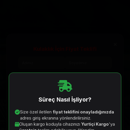
×
Kulaklık İçin Fiyat Teklifi
Telefon & E-Posta
+90
Süreç Nasıl İşliyor?
Cihaz Marka / Modeli
Size özel iletilen
fiyat teklifini onayladığınızda
adres giriş ekranına yönlendirilirsiniz.
Oluşan kargo koduyla cihazınızı
Yurtiçi Kargo
'ya