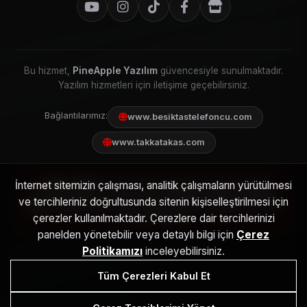
Bu hizmet,
PineApple Yazılım
güvencesiyle sunulmaktadır.
Yazılım hizmetleri için iletişime geçebilirsiniz.
Bağlantılarımız:
www.besiktastelefoncu.com
www.takkatakas.com
YASAL UYARI:
PineApple Servis, bağımsız bir özel teknik
İnternet sitemizin çalışması, analitik çalışmaların yürütülmesi
servistir. Web sitemizde adı geçen
Ray-Ban, Meta, Luxottica,
ve tercihleriniz doğrultusunda sitenin kişiselleştirilmesi için
Apple, Samsung
ve diğer markalar, ilgili hak sahiplerinin tescilli
ticari markalarıdır.
çerezler kullanılmaktadır. Çerezlere dair tercihlerinizi
panelden yönetebilir veya detaylı bilgi için
Çerez
Politikamızı
inceleyebilirsiniz.
Tüm Çerezleri Kabul Et