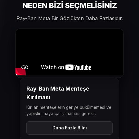
NEDEN BİZİ SEÇMELİSİNİZ
/
Ray-Ban Meta Bir Gözlükten Daha Fazlasıdır.
Beşiktaş
Akıllı
Gözlük
Teknik
Servisi,
Menteşe
ÖNCESI
SONRASI
Ray-Ban Meta Menteşe
Onarımı
Kırılması
ve
Kırılan menteşelerin geriye bükülmemesi ve
yapıştırılmaya çalışılmaması gerekir.
Bağlantı
Sorunları
Daha Fazla Bilgi