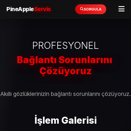
PineApple
Servis
SORGULA
PROFESYONEL
R
Ray-
Ban
Akıllı gözlüklerinizin bağlantı sorunlarını çözüyoruz.
Meta
Tamiri
İşlem Galerisi
|
İstanbul