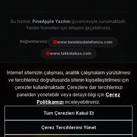
Bu hizmet,
PineApple Yazılım
güvencesiyle sunulmaktadır.
Yazılım hizmetleri için iletişime geçebilirsiniz.
Bağlantılarımız:
www.besiktastelefoncu.com
www.takkatakas.com
YASAL UYARI:
PineApple Servis, bağımsız bir özel teknik
İnternet sitemizin çalışması, analitik çalışmaların yürütülmesi
servistir. Web sitemizde adı geçen
Ray-Ban, Meta, Luxottica,
ve tercihleriniz doğrultusunda sitenin kişiselleştirilmesi için
Apple, Samsung
ve diğer markalar, ilgili hak sahiplerinin tescilli
ticari markalarıdır.
çerezler kullanılmaktadır. Çerezlere dair tercihlerinizi
panelden yönetebilir veya detaylı bilgi için
Çerez
Politikamızı
inceleyebilirsiniz.
Tüm Çerezleri Kabul Et
Çerez Tercihlerimi Yönet