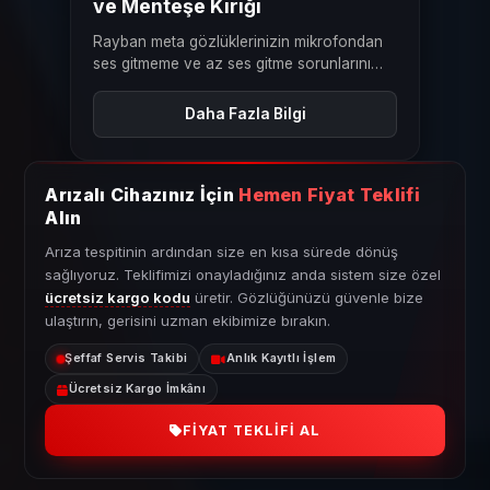
ve Menteşe Kırığı
Rayban meta gözlüklerinizin mikrofondan
ses gitmeme ve az ses gitme sorunlarını
çözüyoruz.
Daha Fazla Bilgi
Arızalı Cihazınız İçin
Hemen Fiyat Teklifi
Alın
Arıza tespitinin ardından size en kısa sürede dönüş
sağlıyoruz. Teklifimizi onayladığınız anda sistem size özel
ücretsiz kargo kodu
üretir. Gözlüğünüzü güvenle bize
ulaştırın, gerisini uzman ekibimize bırakın.
Şeffaf Servis Takibi
Anlık Kayıtlı İşlem
Ücretsiz Kargo İmkânı
FIYAT TEKLIFI AL