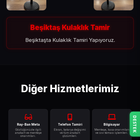
Beşiktaş Kulaklık Tamir
Beşiktaşta Kulaklık Tamiri Yapıyoruz.
Diğer Hizmetlerimiz
DESTEK
Ray-Ban Meta
Telefon Tamiri
Bilgisayar
Gözlüğünüzle ilgili
Ekran, batarya değişimi
Menteşe, kasa onarımları
anakart ve menteşe
ve tüm anakart
ve sıvı teması işlemleri.
onarımları.
çözümleri.